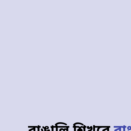
বাঙালি শিখবে
বা