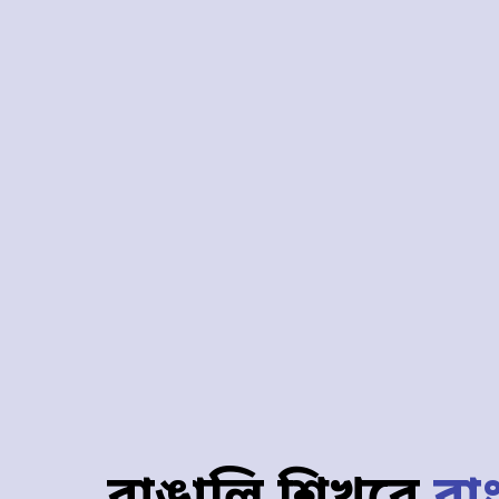
বাঙালি শিখবে
বা